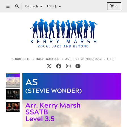
Direkt zum Inhalt
Sprache
Land/Region
Menü
Suchen
Karren
Deutsch
USD $
0
STARTSEITE
HAUPTKATALOG
AS (STEVIE WONDER) (SSATB - L3.5)
Zu Produktinformationen springen