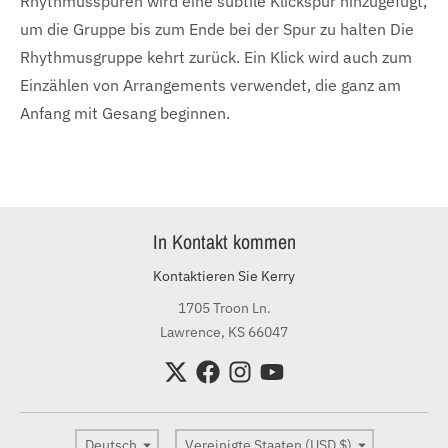
Rhythmusspuren wird eine subtile Klickspur hinzugefügt,
um die Gruppe bis zum Ende bei der Spur zu halten Die
Rhythmusgruppe kehrt zurück. Ein Klick wird auch zum
Einzählen von Arrangements verwendet, die ganz am
Anfang mit Gesang beginnen.
In Kontakt kommen
Kontaktieren Sie Kerry
1705 Troon Ln.
Lawrence, KS 66047
Sprache
Land/Region
Deutsch
Vereinigte Staaten (USD $)