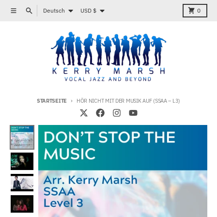
Direkt zum Inhalt
Sprache
Land/Region
Menü
Suchen
Karren
Deutsch
USD $
0
STARTSEITE
HÖR NICHT MIT DER MUSIK AUF (SSAA – L3)
Zu Produktinformationen springen