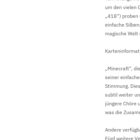
um den vielen C
„418“) proben 
einfache Silbe
magische Welt 
Karteninformat
„Minecraft“, di
seiner einfach
Stimmung. Diese
subtil weiter u
jüngere Chöre u
was die Zusamm
Andere verfügb
Fünf weitere Ve