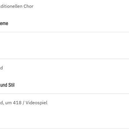
aditionellen Chor
reme
ld
und Stil
d, um 418 / Videospiel