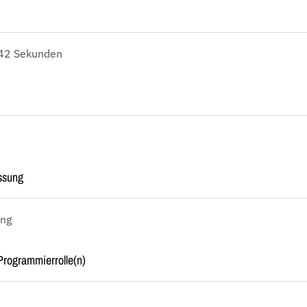
 42 Sekunden
ssung
ang
rogrammierrolle(n)