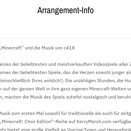
Arrangement-Info
 „Minecraft“ und die Musik von c418
 eines der beliebtesten und meistverkauften Videospiele aller 
eines der beliebtesten Spiele, das die Herzen sowohl junger al
 (einschließlich Ihres wirklich!). Die unzähligen Stunden, die H
er auf der ganzen Welt in ihre ganz eigenen Minecraft-Welten ve
, machen die Musik des Spiels zutiefst nostalgisch und beruh
 Musik zum ersten Mal sowohl für traditionelle als auch für zei
„Minecraft: Choir Edition“-Reihe auf KerryMarsh.com verfügba
ts bietet eine große Vielfalt an Voicing-Typen und Herausfor