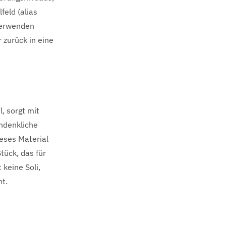
feld (alias
verwenden
 zurück in eine
, sorgt mit
hdenkliche
ieses Material
tück, das für
keine Soli,
ht.