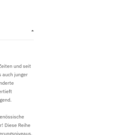
Zeiten und seit
s auch junger
underte
rtieft
igend.
tgenössische
r! Diese Reihe
derungsniveaus,