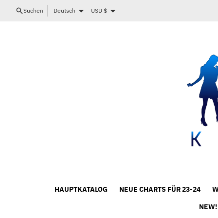
Direkt zum Inhalt
Sprache
Land/Region
Suchen
Deutsch
USD $
HAUPTKATALOG
NEUE CHARTS FÜR 23-24
W
NEW!