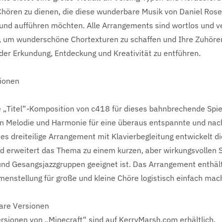
hören zu dienen, die diese wunderbare Musik von Daniel Rosel
und aufführen möchten. Alle Arrangements sind wortlos und 
n, um wunderschöne Chortexturen zu schaffen und Ihre Zuhörer
der Erkundung, Entdeckung und Kreativität zu entführen.
ionen
e „Titel“-Komposition von c418 für dieses bahnbrechende Spiel
en Melodie und Harmonie für eine überaus entspannte und nac
s dreiteilige Arrangement mit Klavierbegleitung entwickelt d
nd erweitert das Thema zu einem kurzen, aber wirkungsvollen S
nd Gesangsjazzgruppen geeignet ist. Das Arrangement enthält 
enstellung für große und kleine Chöre logistisch einfach mac
are Versionen
rsionen von „Minecraft“ sind auf KerryMarsh.com erhältlich.